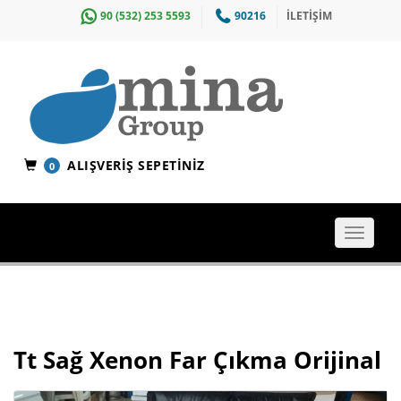
90 (532) 253 5593
90216
İLETİŞİM
ALIŞVERIŞ SEPETINIZ
0
Toggle
navigat
Tt Sağ Xenon Far Çıkma Orijinal