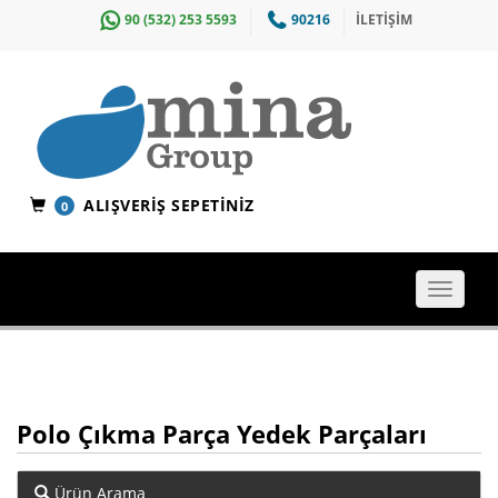
90 (532) 253 5593
90216
İLETİŞİM
ALIŞVERIŞ SEPETINIZ
0
Toggle
navigat
Polo Çıkma Parça Yedek Parçaları
Ürün Arama