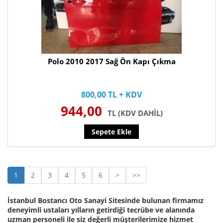
Polo 2010 2017 Sağ Ön Kapı Çıkma
800,00 TL + KDV
944,00
TL (KDV DAHİL)
Sepete Ekle
1
2
3
4
5
6
>
>>
İstanbul Bostancı Oto Sanayi Sitesinde bulunan firmamız
deneyimli ustaları yılların getirdiği tecrübe ve alanında
uzman personeli ile siz değerli müşterilerimize hizmet