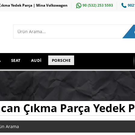
Çıkma Yedek Parça | Mina Volkswagen
90 (532) 253 5593
902
A
SEAT
AUDİ
PORSCHE
can Çıkma Parça Yedek P
ün Arama