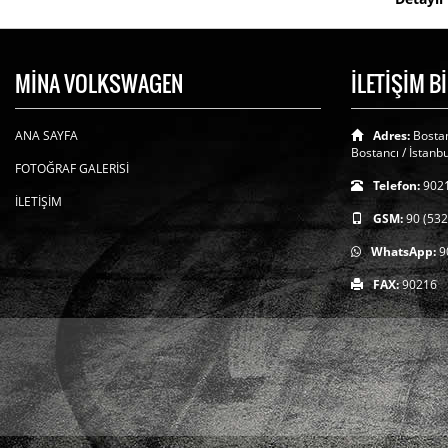
MİNA VOLKSWAGEN
İLETİŞİM B
ANA SAYFA
Adres:
Bostan
Bostancı / İstanbu
FOTOĞRAF GALERİSİ
Telefon:
902
İLETİŞİM
GSM:
90 (532
WhatsApp:
9
FAX:
90216