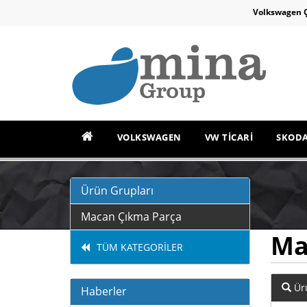
Volkswagen 
VOLKSWAGEN
VW TİCARİ
SKOD
Ürün Grupları
Macan Çıkma Parça
Ma
TÜM KATEGORİLER
Ür
Haberler