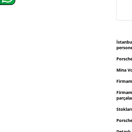
İstanbu
persone
Porsch
Mina Vo
Firmamı
Firmamı
parçalar
Stoklar
Porsche
Detaylı 