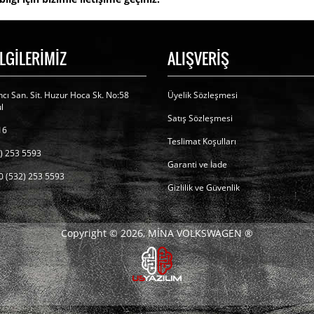
İLGİLERİMİZ
ALIŞVERİŞ
cı San. Sit. Huzur Hoca Sk. No:58
Üyelik Sözleşmesi
l
Satış Sözleşmesi
16
Teslimat Koşulları
) 253 5593
Garanti ve İade
0 (532) 253 5593
Gizlilik ve Güvenlik
Copyright © 2026, MİNA VOLKSWAGEN ®