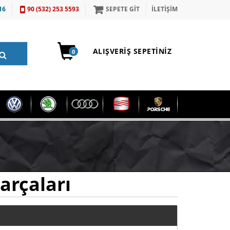
16
90 (532) 253 5593
SEPETE GİT
İLETİŞİM
ALIŞVERIŞ SEPETINIZ
0
arçaları