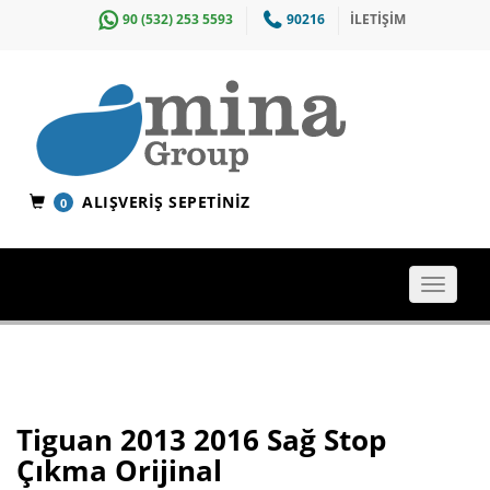
90 (532) 253 5593
90216
İLETİŞİM
ALIŞVERIŞ SEPETINIZ
0
Toggle
navigat
Tiguan 2013 2016 Sağ Stop
Çıkma Orijinal