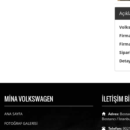
Açık
Volks
Firma
Firma
Sipar
Detay
MİNA VOLKSWAGEN
İLETİŞİM B
ANA SAYFA
Adres:
Bostan
Bostancı / İstanbu
FOTOĞRAF GALERİSİ
Telefon:
902