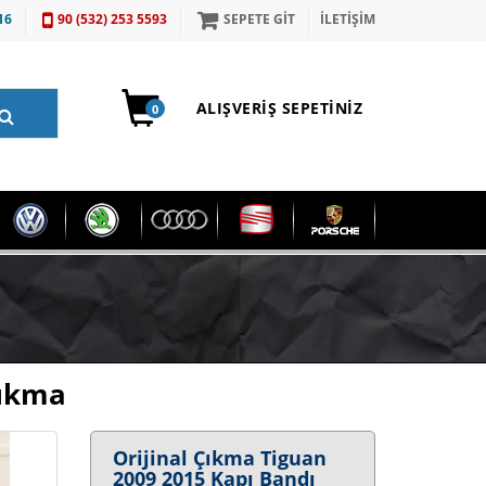
16
90 (532) 253 5593
SEPETE GİT
İLETİŞİM
ALIŞVERIŞ SEPETINIZ
0
Çıkma
Orijinal Çıkma Tiguan
2009 2015 Kapı Bandı