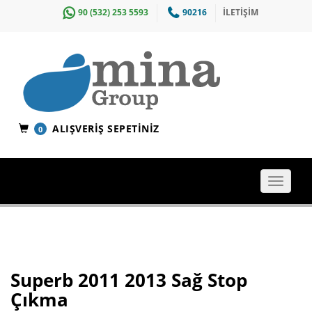
90 (532) 253 5593
90216
İLETİŞİM
ALIŞVERIŞ SEPETINIZ
0
Toggle
navigat
Superb 2011 2013 Sağ Stop
Çıkma