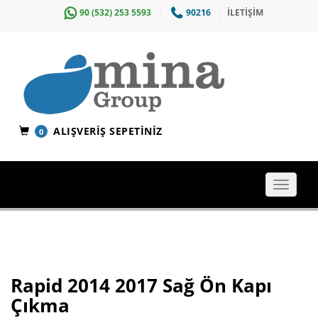
90 (532) 253 5593
90216
İLETİŞİM
ALIŞVERIŞ SEPETINIZ
0
Toggle
navigat
Rapid 2014 2017 Sağ Ön Kapı
Çıkma