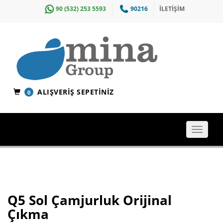
90 (532) 253 5593
90216
İLETİŞİM
ALIŞVERIŞ SEPETINIZ
0
Toggle
navigat
Q5 Sol Çamjurluk Orijinal
Çıkma