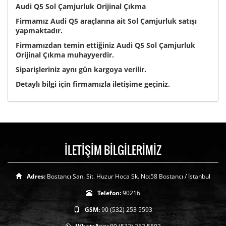
Audi Q5 Sol Çamjurluk Orijinal Çıkma
Firmamız Audi Q5 araçlarına ait Sol Çamjurluk satışı
yapmaktadır.
Firmamızdan temin ettiğiniz Audi Q5 Sol Çamjurluk
Orijinal Çıkma muhayyerdir.
Siparişleriniz aynı gün kargoya verilir.
Detaylı bilgi için firmamızla iletişime geçiniz.
İLETİŞİM BİLGİLERİMİZ
Adres:
Bostancı San. Sit. Huzur Hoca Sk. No:58 Bostancı / İstanbul
Telefon:
90216
GSM:
90 (532) 253 5593