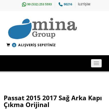
90 (532) 253 5593
90216
İLETİŞİM
ALIŞVERIŞ SEPETINIZ
0
Toggle
navigat
Passat 2015 2017 Sağ Arka Kapı
Çıkma Orijinal