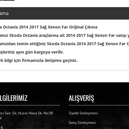
lama
 Octavia 2014 2017 Sağ Xenon Far Orijinal Çıkma
mız Skoda Octavia araçlarına ait 2014 2017 Sağ Xenon Far satışı
mızdan temin ettiğiniz Skoda Octavia 2014 2017 Sağ Xenon Far O
işleriniz aynı gün kargoya verilir.
lı bilgi için firmamızla iletişime geçiniz.
İLGİLERİMİZ
ALIŞVERİŞ
cı San. Sit. Huzur Hoca Sk. No:58
Üyelik Sözleşmesi
l
Satış Sözleşmesi
16