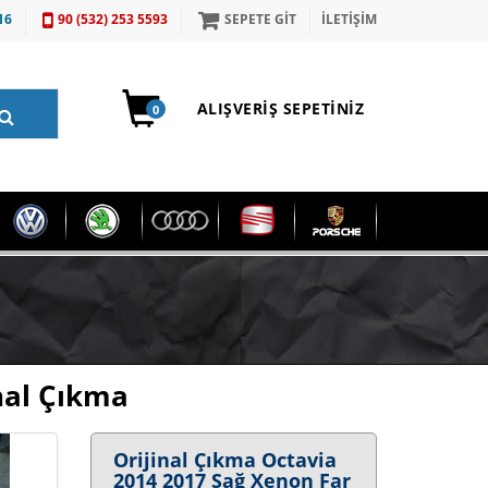
16
90 (532) 253 5593
SEPETE GİT
İLETİŞİM
ALIŞVERIŞ SEPETINIZ
0
nal Çıkma
Orijinal Çıkma Octavia
2014 2017 Sağ Xenon Far