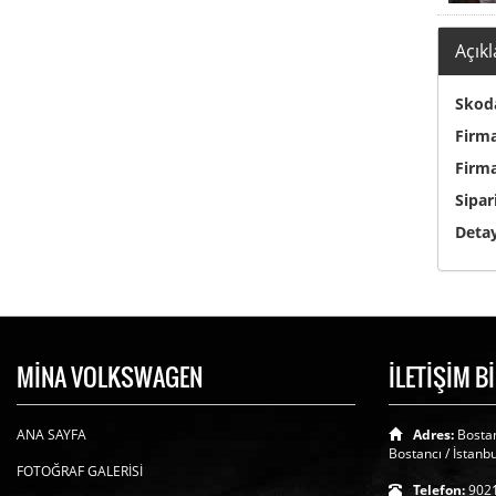
Açık
Skoda
Firma
Firma
Sipar
Detay
MİNA VOLKSWAGEN
İLETİŞİM B
ANA SAYFA
Adres:
Bostan
Bostancı / İstanbu
FOTOĞRAF GALERİSİ
Telefon:
902