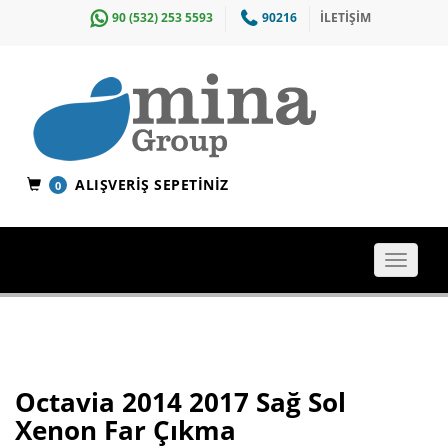
90 (532) 253 5593
90216
İLETİŞİM
ALIŞVERIŞ SEPETINIZ
0
Toggle
navigat
Octavia 2014 2017 Sağ Sol
Xenon Far Çıkma