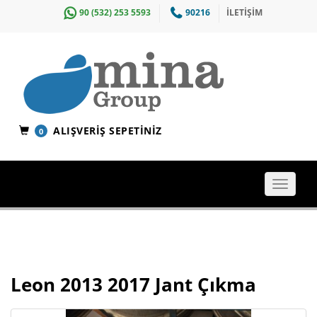
90 (532) 253 5593
90216
İLETİŞİM
ALIŞVERIŞ SEPETINIZ
0
Toggle
navigat
Leon 2013 2017 Jant Çıkma