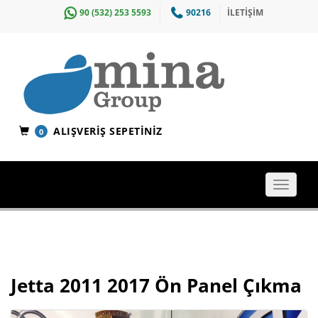
90 (532) 253 5593
90216
İLETİŞİM
ALIŞVERIŞ SEPETINIZ
0
Toggle
navigat
Jetta 2011 2017 Ön Panel Çıkma