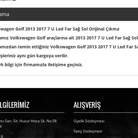
lama
wagen Golf 2013 2017 7 U Led Far Sağ Sol Orijinal Çıkma
mız Volkswagen Golf araçlarına ait 2013 2017 7 U Led Far Sağ Sol
mızdan temin ettiğiniz Volkswagen Golf 2013 2017 7 U Led Far Sa
işleriniz aynı gün kargoya verilir.
lı bilgi için firmamızla iletişime geçiniz.
İLGİLERİMİZ
ALIŞVERİŞ
cı San. Sit. Huzur Hoca Sk. No:58
Üyelik Sözleşmesi
l
Satış Sözleşmesi
16