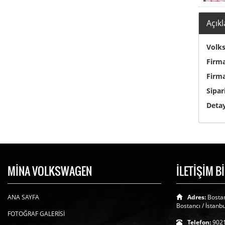
Açık
Volks
Firma
Firma
Sipar
Detay
MİNA VOLKSWAGEN
İLETİŞİM B
ANA SAYFA
Adres:
Bostan
Bostancı / İstanbu
FOTOĞRAF GALERİSİ
Telefon:
902