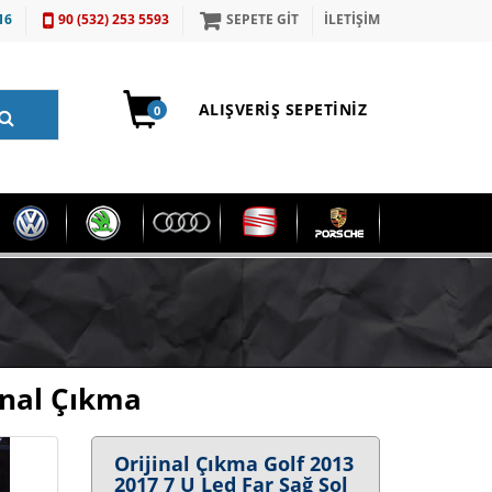
16
90 (532) 253 5593
SEPETE GİT
İLETİŞİM
ALIŞVERIŞ SEPETINIZ
0
inal Çıkma
Orijinal Çıkma Golf 2013
2017 7 U Led Far Sağ Sol