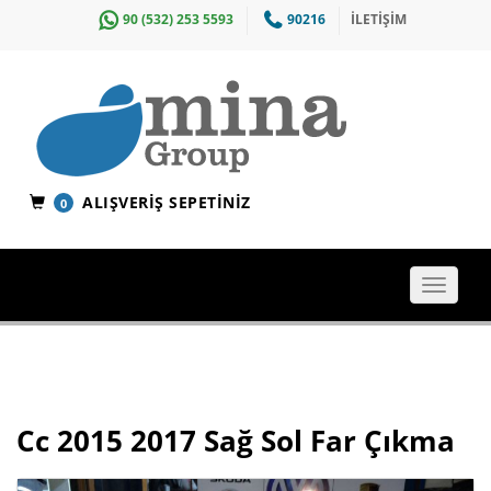
90 (532) 253 5593
90216
İLETİŞİM
ALIŞVERIŞ SEPETINIZ
0
Toggle
navigat
Cc 2015 2017 Sağ Sol Far Çıkma