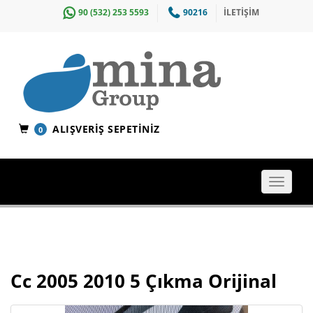
90 (532) 253 5593
90216
İLETİŞİM
ALIŞVERIŞ SEPETINIZ
0
Toggle
navigat
Cc 2005 2010 5 Çıkma Orijinal