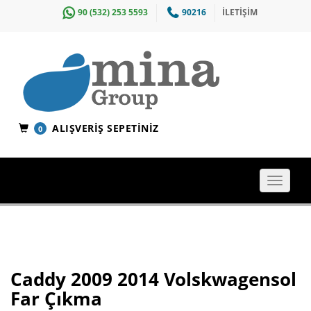
90 (532) 253 5593
90216
İLETİŞİM
ALIŞVERIŞ SEPETINIZ
0
Toggle
navigat
Caddy 2009 2014 Volskwagensol
Far Çıkma