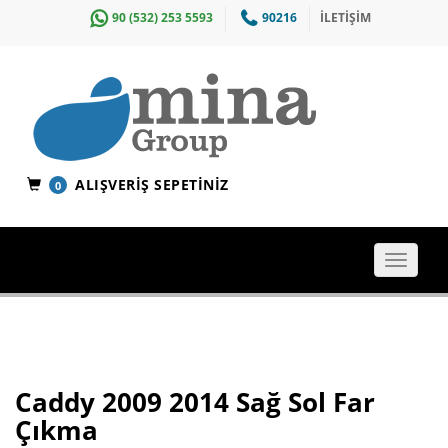
90 (532) 253 5593
90216
İLETİŞİM
ALIŞVERIŞ SEPETINIZ
0
Toggle
navigat
Caddy 2009 2014 Sağ Sol Far
Çıkma