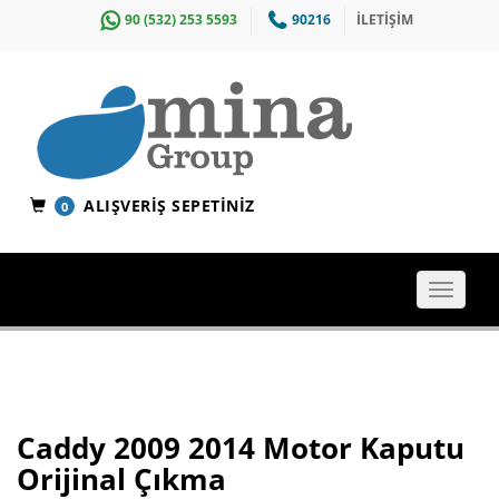
90 (532) 253 5593
90216
İLETİŞİM
ALIŞVERIŞ SEPETINIZ
0
Toggle
navigat
Caddy 2009 2014 Motor Kaputu
Orijinal Çıkma