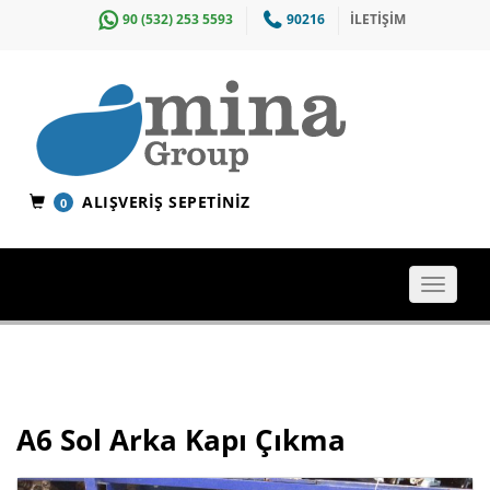
90 (532) 253 5593
90216
İLETİŞİM
ALIŞVERIŞ SEPETINIZ
0
Toggle
navigat
A6 Sol Arka Kapı Çıkma