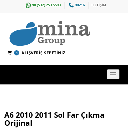
90 (532) 253 5593
90216
İLETİŞİM
ALIŞVERIŞ SEPETINIZ
0
Toggle
navigat
A6 2010 2011 Sol Far Çıkma
Orijinal