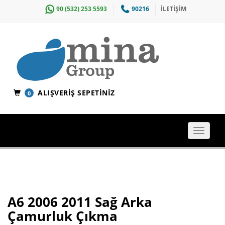
90 (532) 253 5593
90216
İLETİŞİM
ALIŞVERIŞ SEPETINIZ
0
Toggle
navigat
A6 2006 2011 Sağ Arka
Çamurluk Çıkma