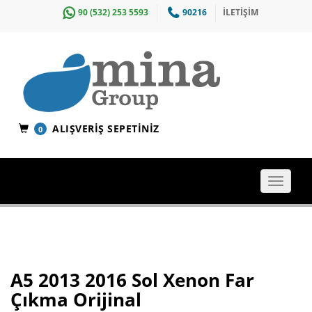
90 (532) 253 5593
90216
İLETİŞİM
ALIŞVERIŞ SEPETINIZ
0
Toggle
navigat
A5 2013 2016 Sol Xenon Far
Çıkma Orijinal