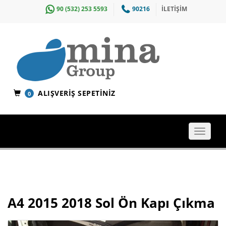
90 (532) 253 5593
90216
İLETİŞİM
ALIŞVERIŞ SEPETINIZ
0
Toggle
navigat
A4 2015 2018 Sol Ön Kapı Çıkma