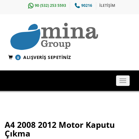
90 (532) 253 5593
90216
İLETİŞİM
ALIŞVERIŞ SEPETINIZ
0
Toggle
navigat
A4 2008 2012 Motor Kaputu
Çıkma